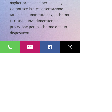
miglior protezione per i display.
Garantisce la stessa sensazione
tattile e la luminosità degli schermi
HD. Una nuova dimensione di
protezione per lo schermo del tuo
dispositivo!
CARATTERISTICHE
Angoli smussati
Non altera la luminosità e la
sensibilità del display
Superficie rigida anti-bolle
Vetro infrangibile: in caso di rottura
non si scompone ma rimane
attaccato ad una pellicola facile da
rimuovere
Durezza del vetro: 9H
Ideale per gli schermi HD: preserva
l'ultra definizione dello schermo