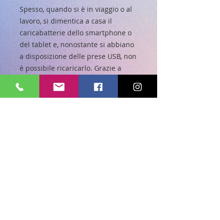
Spesso, quando si è in viaggio o al
lavoro, si dimentica a casa il
caricabatterie dello smartphone o
del tablet e, nonostante si abbiano
a disposizione delle prese USB, non
è possibile ricaricarlo. Grazie a
questo simpatico e pratico
portachiavi marchiato SBS avrai un
connettore micro USB sempre a
portata di mano.
Dotato inoltre di un grande anello
in metallo permette di fissare
chiavi e telecomando del cancello
automatico. Una pratica soluzione
da tenere sempre con se.
Caratteristiche:
Uscita micro USB / USB