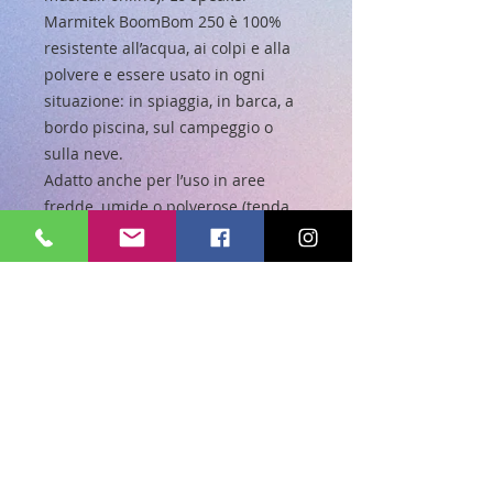
Marmitek BoomBom 250 è 100% 
resistente all’acqua, ai colpi e alla 
polvere e essere usato in ogni 
situazione: in spiaggia, in barca, a 
bordo piscina, sul campeggio o 
sulla neve.

Adatto anche per l’uso in aree 
fredde, umide o polverose (tenda, 
doccia, officina, nel settore edilizio).

Due driver di alta qualità 
garantiscono un suono stereo 
completo, con toni bassi profondi e 
toni alti molto chiari.

Grazie al microfono integrato  e alla 
funzione vivavoce mantenete al 
sicuro il vostro smartphone quando 
vi arriva una chiamata.

• Custodia protettiva in gomma con 