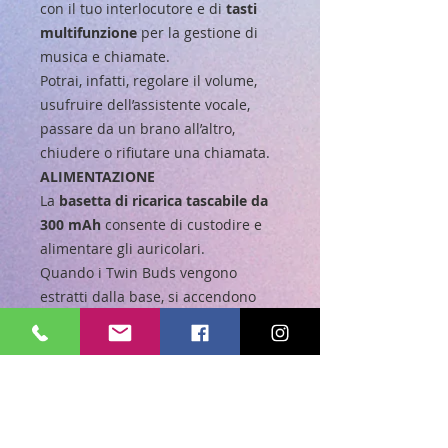
con il tuo interlocutore e di
tasti
multifunzione
per la gestione di
musica e chiamate.
Potrai, infatti, regolare il volume,
usufruire dell’assistente vocale,
passare da un brano all’altro,
chiudere o rifiutare una chiamata.
ALIMENTAZIONE
La
basetta di ricarica tascabile da
300 mAh
consente di custodire e
alimentare gli auricolari.
Quando i Twin Buds vengono
estratti dalla base, si accendono
automaticamente; quando vengono
riposti in essa, invece, si spengono
senza premere nessun tasto.
Nel momento in cui la carica della
custodia si esaurirà, sarà possibile
alimentarla a sua volta