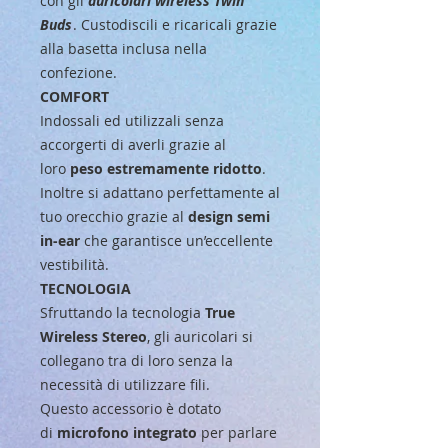
con gli
auricolari wireless Twin
Buds
. Custodiscili e ricaricali grazie
alla basetta inclusa nella
confezione.
COMFORT
Indossali ed utilizzali senza
accorgerti di averli grazie al
loro
peso estremamente ridotto
.
Inoltre si adattano perfettamente al
tuo orecchio grazie al
design semi
in-ear
che garantisce un’eccellente
vestibilità.
TECNOLOGIA
Sfruttando la tecnologia
True
Wireless Stereo
, gli auricolari si
collegano tra di loro senza la
necessità di utilizzare fili.
Questo accessorio è dotato
di
microfono integrato
per parlare