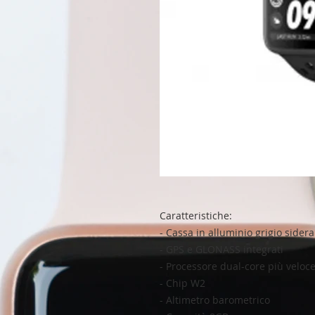
Caratteristiche:
- Cassa in alluminio grigio sidera
- GPS e GLONASS integrati
- Processore dual-core più veloc
- Chip W2
- Altimetro barometrico