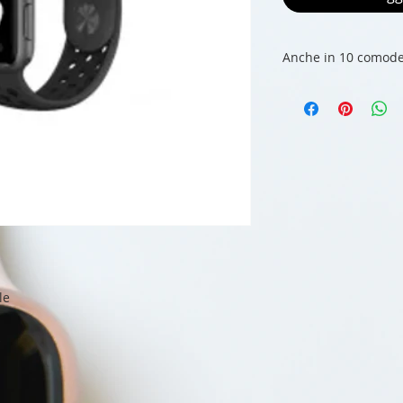
Anche in 10 comode
le
e