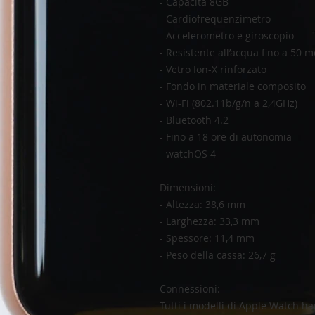
- Capacità 8GB
- Cardiofrequenzimetro
- Accelerometro e giroscopio
- Resistente all’acqua fino a 50 m
- Vetro Ion-X rinforzato
- Fondo in materiale composito
- Wi-Fi (802.11b/g/n a 2,4GHz)
- Bluetooth 4.2
- Fino a 18 ore di autonomia
- watchOS 4
Dimensioni:
- Altezza: 38,6 mm
- Larghezza: 33,3 mm
- Spessore: 11,4 mm
- Peso della cassa: 26,7 g
Connessioni:
Tutti i modelli di Apple Watch ha