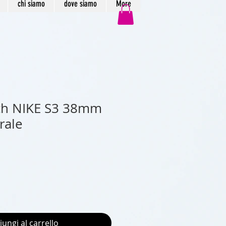
chi siamo
dove siamo
More
ch NIKE S3 38mm
rale
iungi al carrello