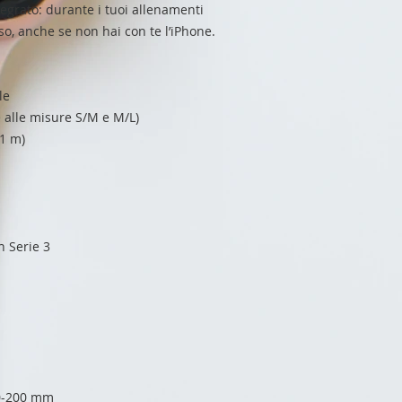
tegrato: durante i tuoi allenamenti
so, anche se non hai con te l’iPhone.
le
e alle misure S/M e M/L)
(1 m)
 Serie 3
30-200 mm