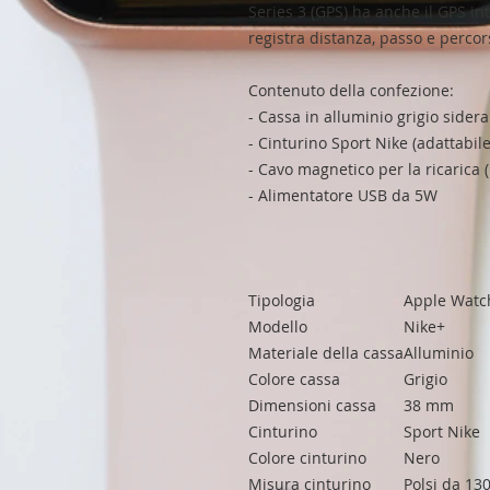
Series 3 (GPS) ha anche il GPS in
registra distanza, passo e percor
Contenuto della confezione:
- Cassa in alluminio grigio sidera
- Cinturino Sport Nike (adattabil
- Cavo magnetico per la ricarica 
- Alimentatore USB da 5W
Tipologia
Apple Watch
Modello
Nike+
Materiale della cassa
Alluminio
Colore cassa
Grigio
Dimensioni cassa
38 mm
Cinturino
Sport Nike
Colore cinturino
Nero
Misura cinturino
Polsi da 1