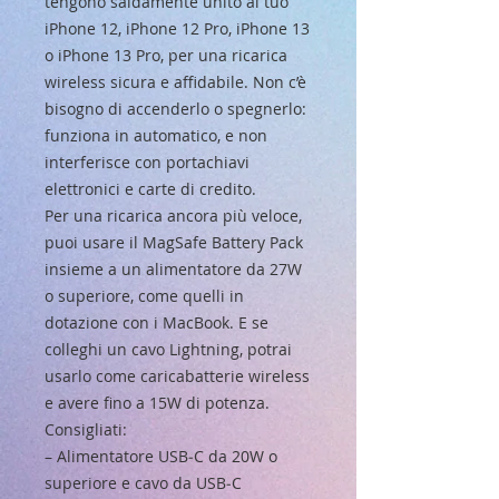
tengono saldamente unito al tuo
iPhone 12, iPhone 12 Pro, iPhone 13
o iPhone 13 Pro, per una ricarica
wireless sicura e affidabile. Non c’è
bisogno di accenderlo o spegnerlo:
funziona in automatico, e non
interferisce con portachiavi
elettronici e carte di credito.
Per una ricarica ancora più veloce,
puoi usare il MagSafe Battery Pack
insieme a un alimentatore da 27W
o superiore, come quelli in
dotazione con i MacBook. E se
colleghi un cavo Lightning, potrai
usarlo come caricabatterie wireless
e avere fino a 15W di potenza.
Consigliati:
– Alimentatore USB‑C da 20W o
superiore e cavo da USB‑C