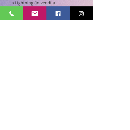
a Lightning (in vendita
separatamente)
– Per saperne di più,
consulta questo articolo
Caratteristiche principali
Fino al 70% di carica aggiuntiva con
iPhone 12 mini o iPhone 13 mini
e MagSafe Battery Pack*
Fino al 60% di carica aggiuntiva con
iPhone 12 o iPhone 13 e MagSafe
Battery Pack*
Fino al 60% di carica aggiuntiva con
iPhone 12 Pro o iPhone 13 Pro
e MagSafe Battery Pack*
Fino al 40% di carica aggiuntiva con
iPhone 12 Pro Max o iPhone 13 Pro
Max e MagSafe Battery Pack*