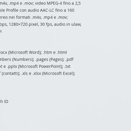
.m4v, .mp4 e .mov; video MPEG-4 fino a 2,5
le Profile con audio AAC-LC fino a 160
ereo nei formati .m4v, .mp4 e .mov;
ps, 1280×720 pixel, 30 fps, audio in ulaw,
i
e .docx (Microsoft Word); .htm e .html
umbers (Numbers); .pages (Pages); .pdf
 e .pptx (Microsoft PowerPoint); .txt
f (contatti); .xls e .xlsx (Microsoft Excel);
ch ID