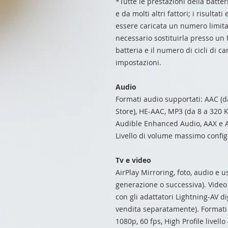
*Tutte le prestazioni della batte
e da molti altri fattori; i risultat
essere caricata un numero limita
necessario sostituirla presso un f
batteria e il numero di cicli di c
impostazioni.
Audio
Formati audio supportati: AAC (d
Store), HE-AAC, MP3 (da 8 a 320 K
Audible Enhanced Audio, AAX e AA
Livello di volume massimo configu
Tv e video
AirPlay Mirroring, foto, audio e 
generazione o successiva). Video 
con gli adattatori Lightning-AV di
vendita separatamente). Formati 
1080p, 60 fps, High Profile livell