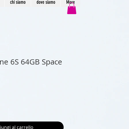
chi siamo
dove siamo
More
one 6S 64GB Space
iungi al carrello