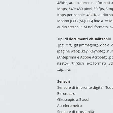
48kHz, audio stereo nei formati 
Mbps, 640×480 pixel, 30 fps, Simp
Kbps per canale, 48kHz, audio st
Motion JPEG (M-JPEG) fino a 35 Mb
audio stereo PCM nel formato .av
Tipi di documenti visualizzabili
.jpg, .tiff, .gif (immagini); .doc 
(pagine web); .key (Keynote); .n
(Anteprima e Adobe Acrobat); .ppt
(testo); .rtf (Rich Text Format); .vc
.zip; .ics
Sensori
Sensore di impronte digitali Tou
Barometro
Giroscopio a 3 assi
Accelerometro
Sensore di prossimità