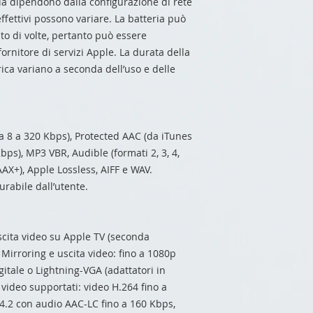
ria dipendono dalla configurazione di rete
i effettivi possono variare. La batteria può
to di volte, pertanto può essere
ornitore di servizi Apple. La durata della
arica variano a seconda dell’uso e delle
a 8 a 320 Kbps), Protected AAC (da iTunes
bps), MP3 VBR, Audible (formati 2, 3, 4,
X+), Apple Lossless, AIFF e WAV.
rabile dall’utente.
uscita video su Apple TV (seconda
Mirroring e uscita video: fino a 1080p
gitale o Lightning-VGA (adattatori in
video supportati: video H.264 fino a
o 4.2 con audio AAC-LC fino a 160 Kbps,