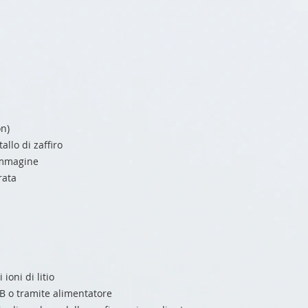
on)
allo di zaffiro
’immagine
rata
 ioni di litio
B o tramite alimentatore