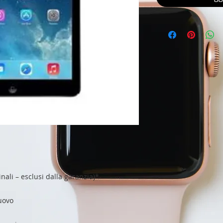
nali – esclusi dalla garanzia)*
nuovo