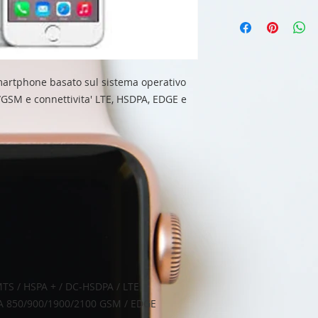
artphone basato sul sistema operativo
/GSM e connettivita' LTE, HSDPA, EDGE e
TS / HSPA + / DC-HSDPA / LTE
A 850/900/1900/2100 GSM / EDGE