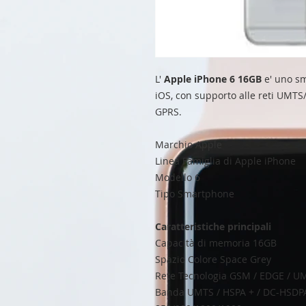
L'
Apple iPhone 6 16
GB
e' uno sm
iOS, con supporto alle reti UMTS
GPRS.
Marchio Apple
Linea Famiglia di Apple iPhone
Modello 6
Tipo Smartphone
Caratteristiche principali
Capacità di memoria 16GB
Spazio Colore Space Grey
Rete Tecnologia GSM / EDGE / UM
Banda UMTS / HSPA + / DC-HSDP