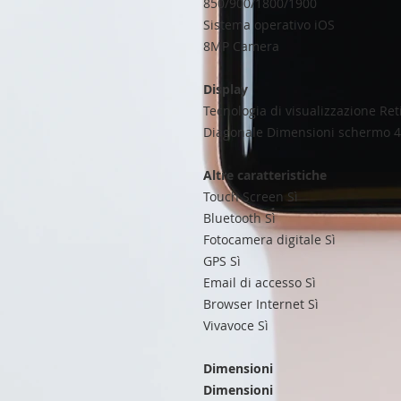
850/900/1800/1900
Sistema operativo iOS
8MP Camera
Display
Tecnologia di visualizzazione Re
Diagonale Dimensioni schermo 4,
Altre caratteristiche
Touch Screen Sì
Bluetooth Sì
Fotocamera digitale Sì
GPS Sì
Email di accesso Sì
Browser Internet Sì
Vivavoce Sì
Dimensioni
Dimensioni