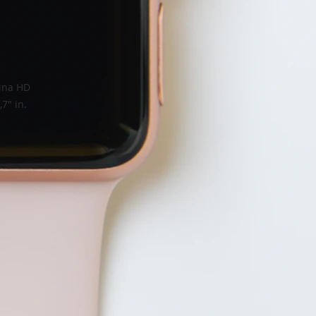
tina HD
7" in.