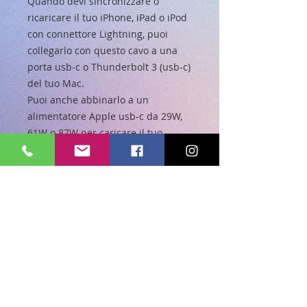
Quando devi sincronizzare o
ricaricare il tuo iPhone, iPad o iPod
con connettore Lightning, puoi
collegarlo con questo cavo a una
porta usb-c o Thunderbolt 3 (usb-c)
del tuo Mac.
Puoi anche abbinarlo a un
alimentatore Apple usb-c da 29W,
61W o 87W per caricare il tuo
dispositivo iOS e per utilizzare la
funzione di ricarica veloce di
iPad Pro, iPhone 8, iPhone 8 Plus e
iPhone X.
Compatibile con i seguenti
computer:
MacBook 12", MacBook Pro 13" -
Thunderbolt 3 (usb-c), MacBook Pro
15" - Thunderbolt 3 (usb-c), iMac
21,5" - Thunderbolt 3 (usb-c), iMac