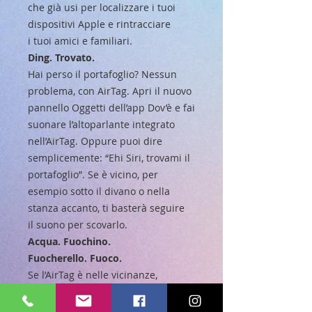
che già usi per localizzare i tuoi
dispositivi Apple e rintracciare
i tuoi amici e familiari.
Ding. Trovato.
Hai perso il portafoglio? Nessun
problema, con AirTag. Apri il nuovo
pannello Oggetti dell’app Dov’è e fai
suonare l’altoparlante integrato
nell’AirTag. Oppure puoi dire
semplicemente: “Ehi Siri, trovami il
portafoglio”. Se è vicino, per
esempio sotto il divano o nella
stanza accanto, ti basterà seguire
il suono per scovarlo.
Acqua. Fuochino.
Fuocherello. Fuoco.
Se l’AirTag è nelle vicinanze,
la funzione “Posizione precisa” sul
tuo iPhone può guidarti al punto