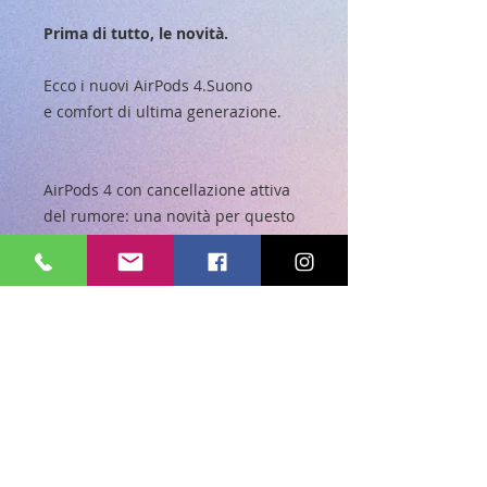
Prima di tutto, le novità.
Ecco i nuovi AirPods 4.Suono
e comfort di ultima generazione.
AirPods 4 con cancellazione attiva
del rumore: una novità per questo
tipo di auricolari.
Chiamate più nitide, grazie alla
funzione “Isolamento vocale”,
e un nuovo modo di interagire
con Siri a mani libere.
Ricarica con USB‑C, cavo per
la ricarica di Apple Watch o
caricabatterie certificato Qi.