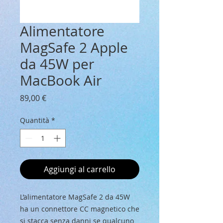
Alimentatore
MagSafe 2 Apple
da 45W per
MacBook Air
Prezzo
89,00 €
Quantità
*
Aggiungi al carrello
L’alimentatore MagSafe 2 da 45W
ha un connettore CC magnetico che
si stacca senza danni se qualcuno