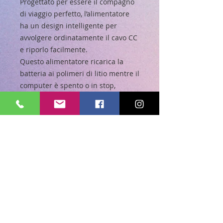
Progettato per essere il compagno
di viaggio perfetto, l’alimentatore
ha un design intelligente per
avvolgere ordinatamente il cavo CC
e riporlo facilmente.
Questo alimentatore ricarica la
batteria ai polimeri di litio mentre il
computer è spento o in stop,
oppure lo alimenta se decidi di
usarlo senza batteria.
Compatibile solo con MacBook Air
con porta per alimentatore
MagSafe 2.
Non sai se questo è l’alimentatore
adatto per il tuo Mac?
Leggi questo articolo per maggiori
dettagli su come scegliere quello
giusto.
È importante conoscere il modello